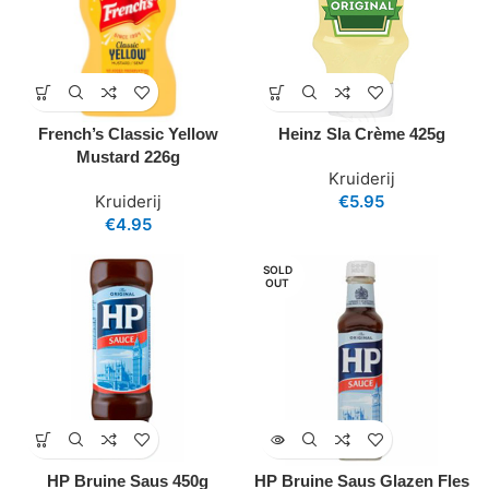
French’s Classic Yellow
Heinz Sla Crème 425g
Mustard 226g
Kruiderij
Kruiderij
€
5.95
€
4.95
SOLD
OUT
HP Bruine Saus 450g
HP Bruine Saus Glazen Fles