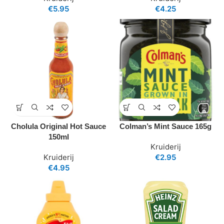
€
5.95
€
4.25
Cholula Original Hot Sauce
Colman’s Mint Sauce 165g
150ml
Kruiderij
Kruiderij
€
2.95
€
4.95