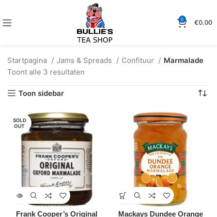
0
€
0.00
Startpagina
Jams & Spreads
Confituur
Marmalade
Toont alle 3 resultaten
Toon sidebar
SOLD
OUT
Frank Cooper’s Original
Mackays Dundee Orange