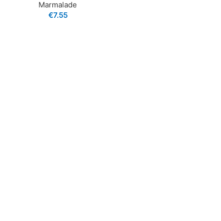
Marmalade
€
7.55