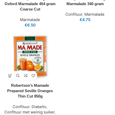
Oxford Marmalade 454 gram
Marmalade 340 gram
Coarse Cut
Confituur
,
Marmalade
Marmalade
€
4.75
€
6.50
Robertson’s Mamade
Prepared Seville Oranges
Thin Cut 850g
Confituur
,
Diabetic
,
Confituur met weinig suiker
,