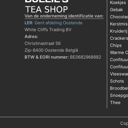
Koekjes
Gebak
Van de onderneming identificatie van:
Chocola
LER
: Gent afdeling Oostende
Kerstmis
White Cliffs Trading BV
Kruiderij
Adres:
Cracker
Christinastraat 56
Chips
Zip-8400 Oostende België
Warme C
BTW & EORI nummer:
BE0682968882
Confituu
Confituu
Vleeswa
Schots
Broodbe
Snoepg
Thee
Cop