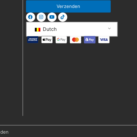
Verzenden
Dutch
uden