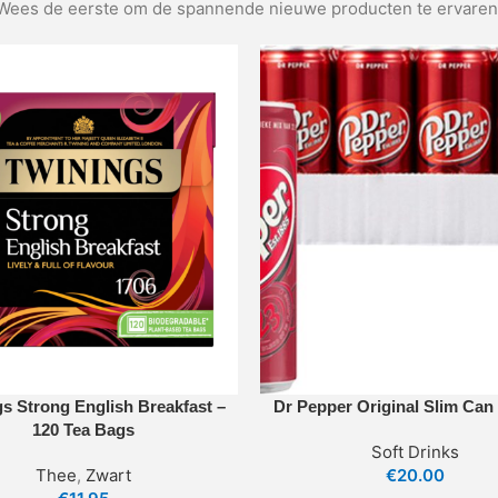
Wees de eerste om de spannende nieuwe producten te ervaren
s Strong English Breakfast –
Dr Pepper Original Slim Can
120 Tea Bags
Soft Drinks
Thee
,
Zwart
€
20.00