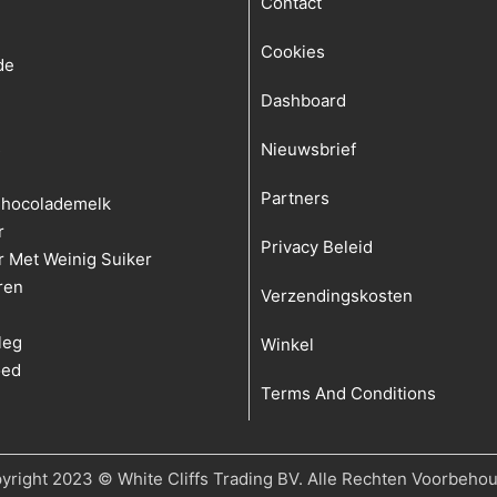
Contact
Cookies
de
Dashboard
s
Nieuwsbrief
Partners
hocolademelk
r
Privacy Beleid
r Met Weinig Suiker
ren
Verzendingskosten
leg
Winkel
oed
Terms And Conditions
yright 2023 © White Cliffs Trading BV. Alle Rechten Voorbeho