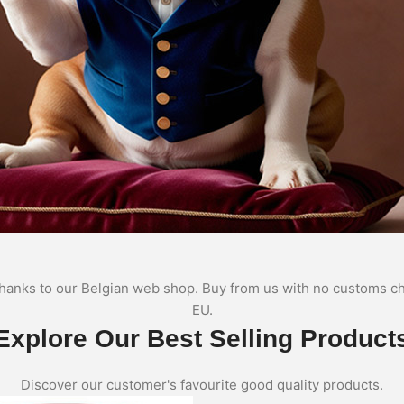
hanks to our Belgian web shop. Buy from us with no customs ch
EU.
Explore Our Best Selling Product
Discover our customer's favourite good quality products.