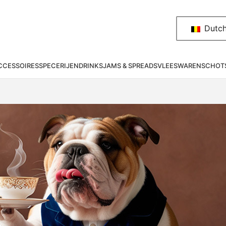
Dutc
CESSOIRES
SPECERIJEN
DRINKS
JAMS & SPREADS
VLEESWAREN
SCHOT