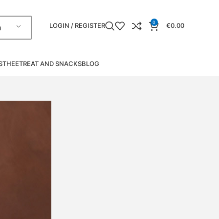
0
LOGIN / REGISTER
€
0.00
h
S
THEE
TREAT AND SNACKS
BLOG