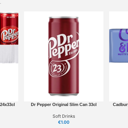
.
 24x33cl
Dr Pepper Original Slim Can 33cl
Cadbury
Soft Drinks
€
1.00