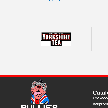
€
11.95
Cata
Kookacc
Bakprod