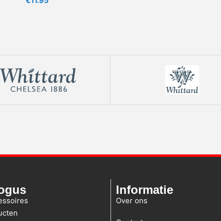
€
11.95
logus
Informatie
essoires
Over ons
ucten