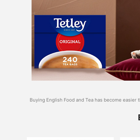
Buying English Food and Tea has become easier t
Read
more