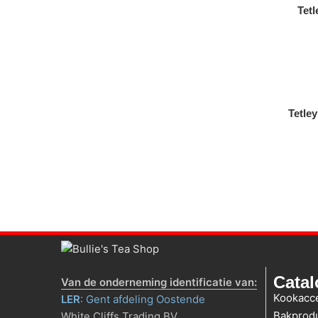
Tetl
Tetle
Cata
Van de onderneming identificatie van:
Kookacc
LER
: Gent afdeling Oostende
Bakprod
White Cliffs Trading BV