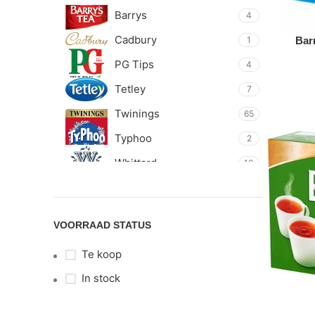
Barrys
4
Cadbury
Bar
1
PG Tips
4
Tetley
7
Twinings
65
Typhoo
2
Whittard
10
Whittard of Chelsea
4
Yorkshire Tea
13
VOORRAAD STATUS
Te koop
In stock