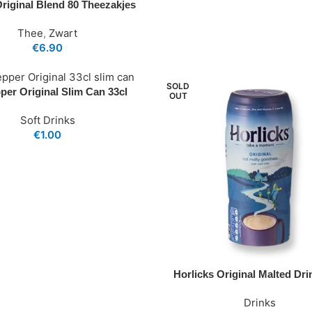
riginal Blend 80 Theezakjes
Thee
,
Zwart
€
6.90
SOLD
per Original Slim Can 33cl
OUT
Soft Drinks
€
1.00
Horlicks Original Malted Dri
Drinks