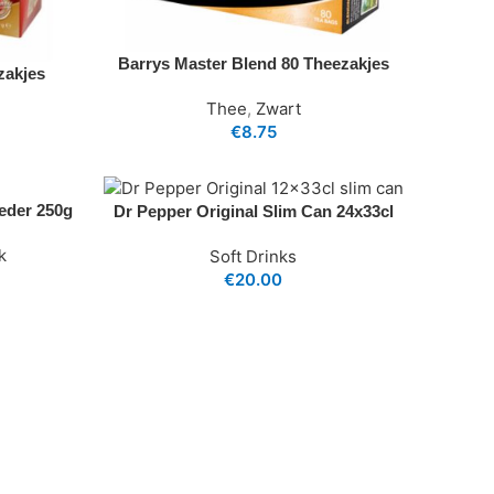
Barrys Master Blend 80 Theezakjes
zakjes
Thee
,
Zwart
€
8.75
eder 250g
Dr Pepper Original Slim Can 24x33cl
k
Soft Drinks
€
20.00