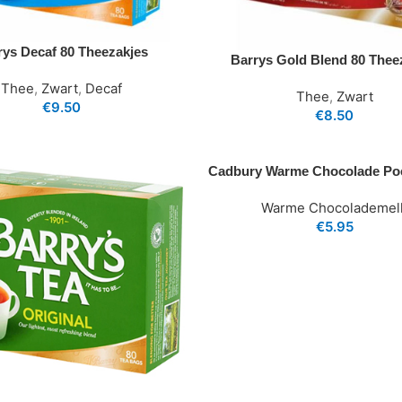
rys Decaf 80 Theezakjes
Barrys Gold Blend 80 Thee
Thee
,
Zwart
,
Decaf
Thee
,
Zwart
€
9.50
€
8.50
Cadbury Warme Chocolade Po
Warme Chocolademel
€
5.95