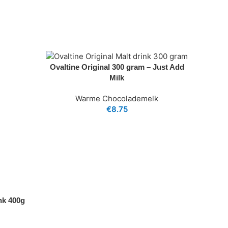
Ovaltine Original 300 gram – Just Add
Milk
Warme Chocolademelk
€
8.75
nk 400g