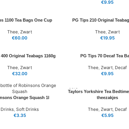
€
9.95
ps 1100 Tea Bags One Cup
PG Tips 210 Original Teaba
Thee
,
Zwart
Thee
,
Zwart
€
60.00
€
19.95
 400 Original Teabags 1160g
PG Tips 70 Decaf Tea B
Thee
,
Zwart
Thee
,
Zwart
,
Decaf
€
32.00
€
9.95
SOLD
Taylors Yorkshire Tea Bedtim
OUT
nsons Orange Squash 1l
theezakjes
Drinks
,
Soft Drinks
Thee
,
Zwart
,
Decaf
€
3.35
€
5.95