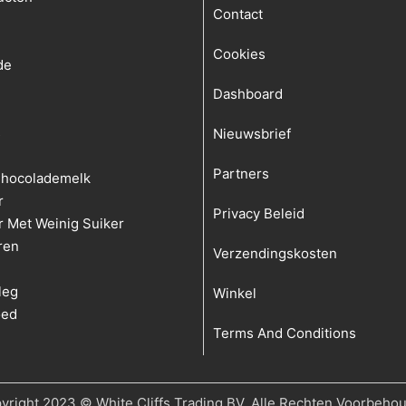
Contact
Cookies
de
Dashboard
s
Nieuwsbrief
Partners
hocolademelk
r
Privacy Beleid
r Met Weinig Suiker
ren
Verzendingskosten
leg
Winkel
oed
Terms And Conditions
yright 2023 © White Cliffs Trading BV. Alle Rechten Voorbeho