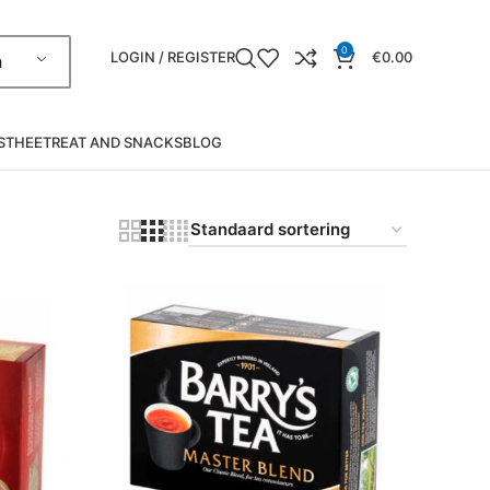
0
LOGIN / REGISTER
€
0.00
h
S
THEE
TREAT AND SNACKS
BLOG