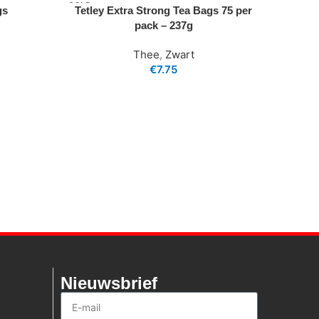
SOLD
gs
Tetley Extra Strong Tea Bags 75 per
OUT
pack – 237g
Thee
,
Zwart
€
7.75
n
Nieuwsbrief