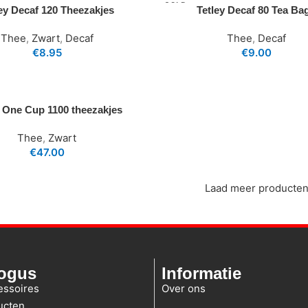
SOLD
ey Decaf 120 Theezakjes
Tetley Decaf 80 Tea Ba
OUT
Thee
,
Zwart
,
Decaf
Thee
,
Decaf
€
8.95
€
9.00
y One Cup 1100 theezakjes
Thee
,
Zwart
€
47.00
Laad meer producte
logus
Informatie
essoires
Over ons
ucten