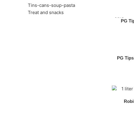
Tins-cans-soup-pasta
Treat and snacks
SOLD
PG Ti
OUT
PG Tips
Robi