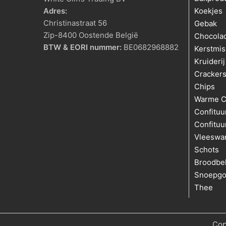
Adres:
Koekjes
Christinastraat 56
Gebak
Zip-8400 Oostende België
Chocola
BTW & EORI nummer:
BE0682968882
Kerstmis
Kruiderij
Cracker
Chips
Warme C
Confituu
Confituu
Vleeswa
Schots
Broodbe
Snoepg
Thee
Cop