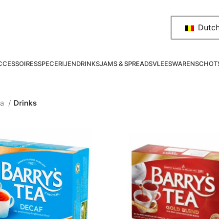
Dutc
CESSOIRES
SPECERIJEN
DRINKS
JAMS & SPREADS
VLEESWAREN
SCHOT
na
Drinks