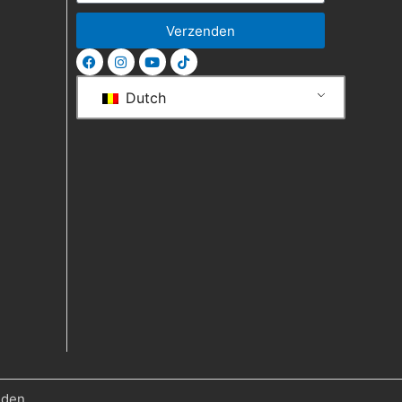
Verzenden
Dutch
uden