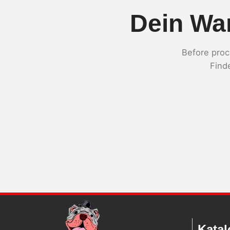
Dein War
Before proc
Find
Katal