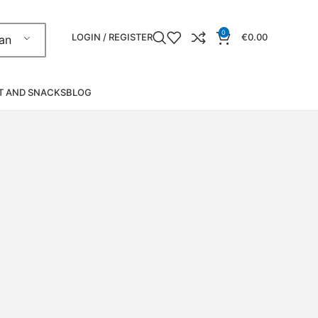
0
LOGIN / REGISTER
€
0.00
an
T AND SNACKS
BLOG