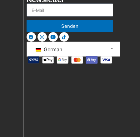
Senden
German