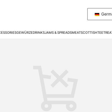
Germ
ESSORIES
GEWÜRZE
DRINKS
JAMS & SPREADS
MEAT
SCOTTISH
TEE
TREA