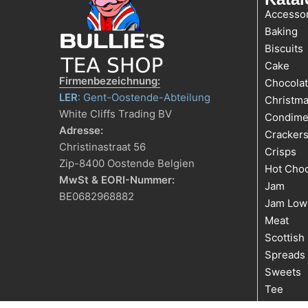
Accessor
Baking
Biscuits
Cake
Firmenbezeichnung:
Chocola
LER
: Gent-Oostende-Abteilung
Christm
White Cliffs Trading BV
Condime
Adresse:
Cracker
Christinastraat 56
Crisps
Zip-8400 Oostende Belgien
Hot Choc
MwSt & EORI-Nummer:
Jam
BE0682968882
Jam Low
Meat
Scottish
Spreads
Sweets
Tee