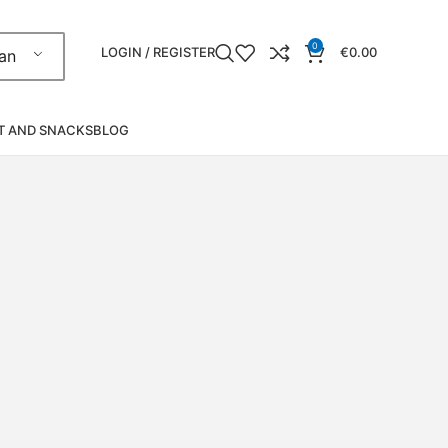
0
LOGIN / REGISTER
€
0.00
an
T AND SNACKS
BLOG