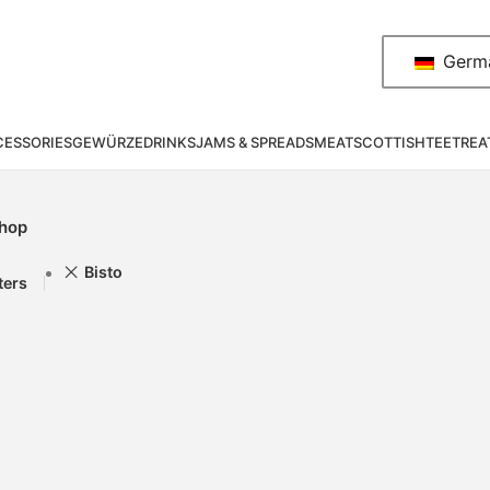
Germ
ESSORIES
GEWÜRZE
DRINKS
JAMS & SPREADS
MEAT
SCOTTISH
TEE
TREA
hop
Bisto
lters