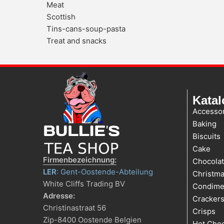
Meat
Scottish
Tins-cans-soup-pasta
Treat and snacks
Katal
Accessor
Baking
Biscuits
Cake
Firmenbezeichnung:
Chocola
LER
: Gent-Oostende-Abteilung
Christm
White Cliffs Trading BV
Condime
Adresse:
Cracker
Christinastraat 56
Crisps
Zip-8400 Oostende Belgien
Hot Choc