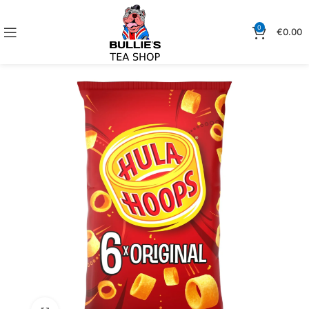
0
€
0.00