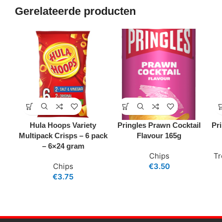
Gerelateerde producten
Hula Hoops Variety
Pringles Prawn Cocktail
Pri
Multipack Crisps – 6 pack
Flavour 165g
– 6×24 gram
Chips
Tr
Chips
€
3.50
€
3.75