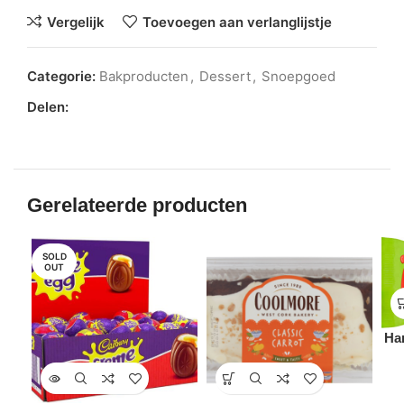
Vergelijk
Toevoegen aan verlanglijstje
Categorie:
Bakproducten
,
Dessert
,
Snoepgoed
Delen:
Gerelateerde producten
SOLD
OUT
Har