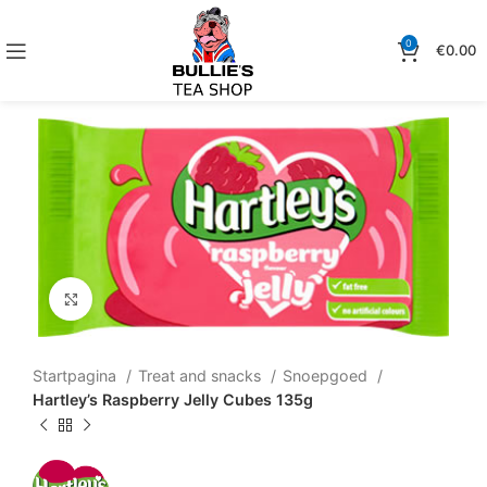
0
€
0.00
Klik om te vergroten
Startpagina
Treat and snacks
Snoepgoed
Hartley’s Raspberry Jelly Cubes 135g