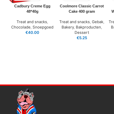
Cadbury Creme Egg
Coolmore Classic Carrot
48*40g
Cake 400 gram
W
Treat and snacks
,
Treat and snacks
,
Gebak
,
Tr
Chocolade
,
Snoepgoed
Bakery
,
Bakproducten
,
B
€
40.00
Dessert
€
5.25