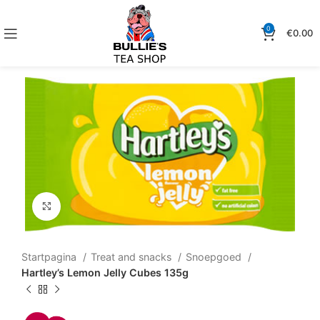
0
€
0.00
Klik om te vergroten
Startpagina
Treat and snacks
Snoepgoed
Hartley’s Lemon Jelly Cubes 135g