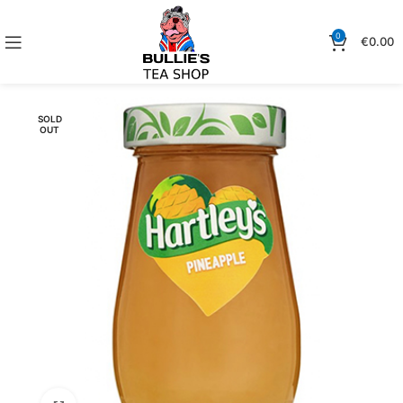
0
€
0.00
SOLD
OUT