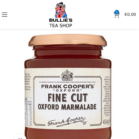
0
€
0.00