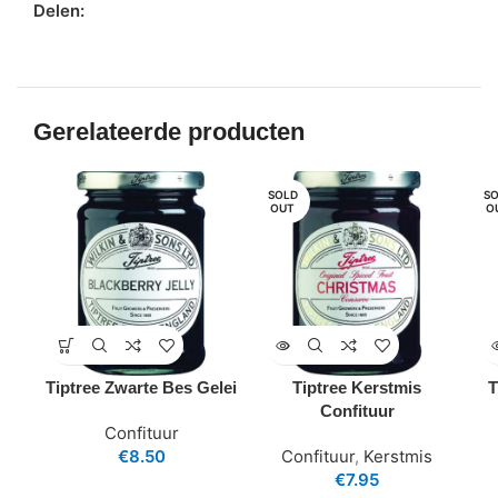
Delen:
Gerelateerde producten
SOLD
SO
OUT
O
Tiptree Zwarte Bes Gelei
Tiptree Kerstmis
T
Confituur
Confituur
€
8.50
Confituur
,
Kerstmis
€
7.95