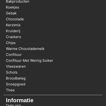
Bakproducten
Koekjes
Gebak
Chocolade
Kerstmis
Kruiderij
Crackers
Chips
Warme Chocolademelk
Confituur
Confituur Met Weinig Suiker
Vleeswaren
Schots
Broodbeleg
Snoepgoed
Thee
Informatie
Over ons