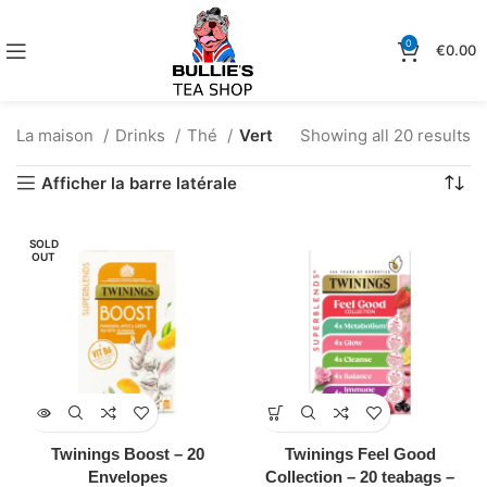
0
€
0.00
La maison
Drinks
Thé
Vert
Showing all 20 results
Afficher la barre latérale
SOLD
OUT
Twinings Boost – 20
Twinings Feel Good
Envelopes
Collection – 20 teabags –