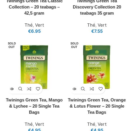
Twinings Green Tea Classic
Twinings Green Tea
Collection – 20 teabags –
Discovery Collection 20
42,5 gram
teabags 35 gram
Thé
,
Vert
Thé
,
Vert
€
6.95
€
7.55
SOLD
SOLD
OUT
OUT
Twinings Green Tea, Mango
Twinings Green Tea, Orange
& Lychee – 20 Single Tea
& Lotus Flower – 20 Single
Bags
Tea Bags
Thé
,
Vert
Thé
,
Vert
€
4.95
€
4.95