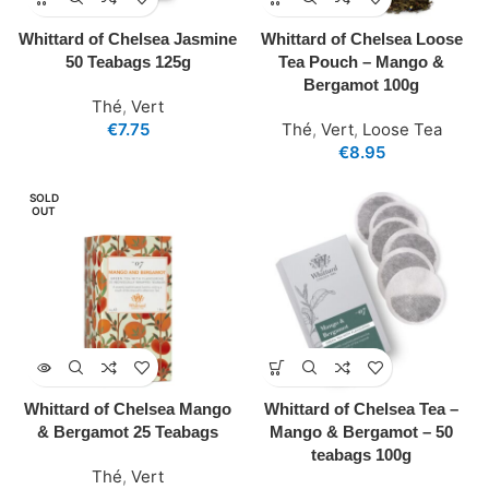
Whittard of Chelsea Jasmine
Whittard of Chelsea Loose
50 Teabags 125g
Tea Pouch – Mango &
Bergamot 100g
Thé
,
Vert
€
7.75
Thé
,
Vert
,
Loose Tea
€
8.95
SOLD
OUT
Whittard of Chelsea Mango
Whittard of Chelsea Tea –
& Bergamot 25 Teabags
Mango & Bergamot – 50
teabags 100g
Thé
,
Vert