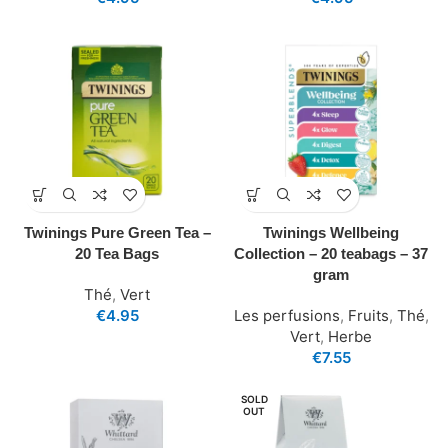
Twinings Pure Green Tea –
Twinings Wellbeing
20 Tea Bags
Collection – 20 teabags – 37
gram
Thé
,
Vert
€
4.95
Les perfusions
,
Fruits
,
Thé
,
Vert
,
Herbe
€
7.55
SOLD
OUT