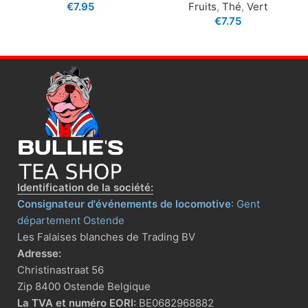
€
7.95
Fruits
,
Thé
,
Vert
€
7.75
Identification de la société:
Consignateur d'événements de locomotive
: Gent
département Ostende
Les Falaises blanches de Trading BV
Adresse:
Christinastraat 56
Zip 8400 Ostende Belgique
La TVA et numéro EORI:
BE0682968882