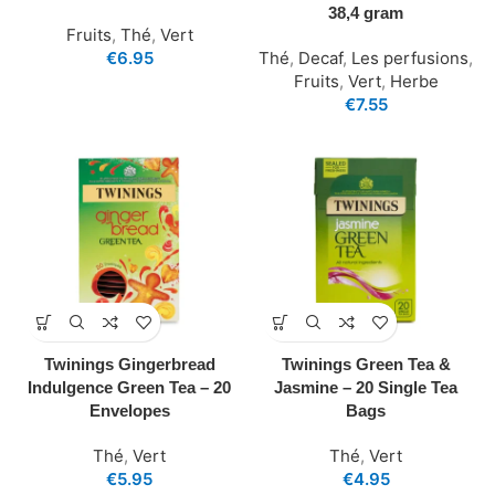
38,4 gram
Fruits
,
Thé
,
Vert
€
6.95
Thé
,
Decaf
,
Les perfusions
,
Fruits
,
Vert
,
Herbe
€
7.55
Twinings Gingerbread
Twinings Green Tea &
Indulgence Green Tea – 20
Jasmine – 20 Single Tea
Envelopes
Bags
Thé
,
Vert
Thé
,
Vert
€
5.95
€
4.95