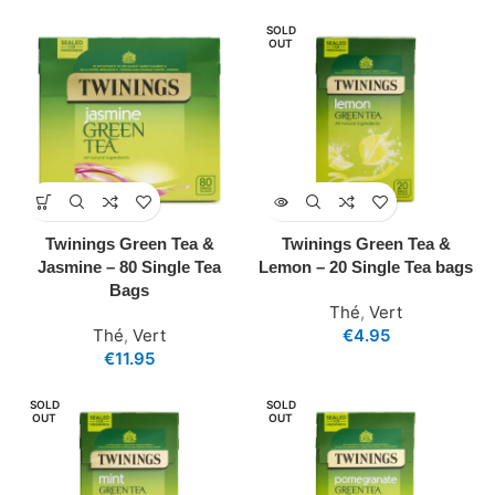
SOLD
OUT
Twinings Green Tea &
Twinings Green Tea &
Jasmine – 80 Single Tea
Lemon – 20 Single Tea bags
Bags
Thé
,
Vert
Thé
,
Vert
€
4.95
€
11.95
SOLD
SOLD
OUT
OUT