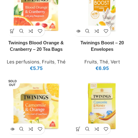
Twinings Blood Orange &
Twinings Boost – 20
Cranberry – 20 Tea Bags
Envelopes
Les perfusions
,
Fruits
,
Thé
Fruits
,
Thé
,
Vert
€
5.75
€
6.95
SOLD
OUT