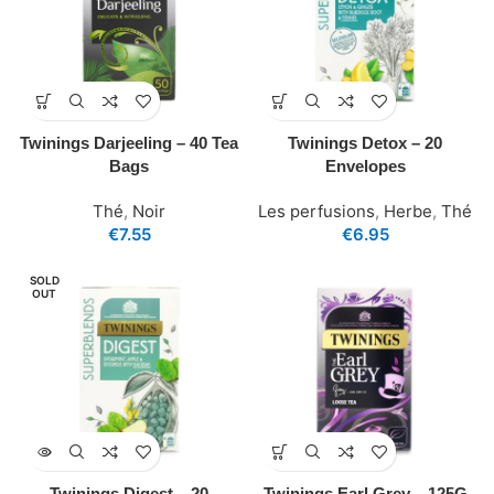
Twinings Darjeeling – 40 Tea
Twinings Detox – 20
Bags
Envelopes
Thé
,
Noir
Les perfusions
,
Herbe
,
Thé
€
7.55
€
6.95
SOLD
OUT
Twinings Digest – 20
Twinings Earl Grey – 125G