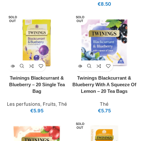
€
8.50
SOLD
SOLD
OUT
OUT
Twinings Blackcurrant &
Twinings Blackcurrant &
Blueberry – 20 Single Tea
Blueberry With A Squeeze Of
Bag
Lemon – 20 Tea Bags
Les perfusions
,
Fruits
,
Thé
Thé
€
5.95
€
5.75
SOLD
OUT