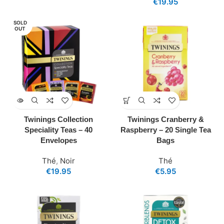
€
19.95
SOLD
OUT
Twinings Collection
Twinings Cranberry &
Speciality Teas – 40
Raspberry – 20 Single Tea
Envelopes
Bags
Thé
,
Noir
Thé
€
19.95
€
5.95